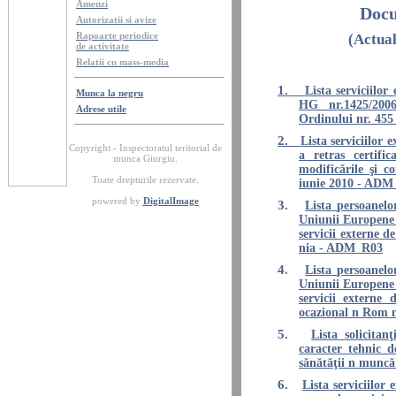
Amenzi
Docu
Autorizatii
si
avize
Rapoarte
periodice
(
Actual
de
activitate
Relatii
cu mass-media
1.
Lista
serviciilor
Munca la
negru
HG nr.1425/20
Adrese
utile
Ordinului
nr
. 455
2.
Lista
serviciilor
e
Copyright - Inspectoratul teritorial de
a
retras
certific
munca Giurgiu.
modificările
şi
co
Toate
drepturile
rezervate
.
iunie
2010 - ADM
powered by
DigitalImage
3.
Lista
persoanelo
Uniunii
Europene
servicii
externe
d
nia
- ADM_R03
4.
Lista
persoanelo
Uniunii
Europene
servicii
externe
d
ocazional
n Rom
5.
Lista
solicitanţ
caracter
tehnic
d
sănătăţii
n
muncă
6.
Lista
serviciilor
e