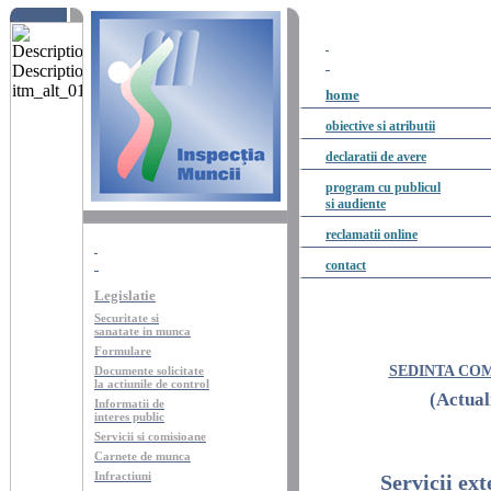
home
obiective
si
atributii
declaratii
de
avere
program cu publicul
si audiente
reclamatii
online
contact
Legislatie
Securitate si
sanatate in munca
Formulare
SEDINTA COM
Documente solicitate
la actiunile de control
(
Actual
Informatii
de
interes
public
Servicii
si
comisioane
Carnete
de munca
Infractiuni
Servicii
ext