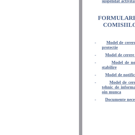
suspendat
activita
FORMULARE
COMISIILO
-
Model de cerere 
protectie
-
Model de cerere 
-
Model de no
stabilire
-
Model de notifi
-
Model de cere
tehnic de informar
oin munca
-
Documente
nece